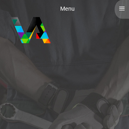
≡
Menu